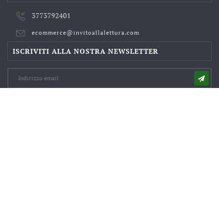
3773792401
ecommerce@invitoallalettura.com
ISCRIVITI ALLA NOSTRA NEWSLETTER
Il nostro punto vendita
© 2020 -
- Altieri Vito Ditta
Individuale - Strada Forocassio,38 - 01019 Vetralla (VT) - P.I.
00548090562 - C.F. LTRVTI60A01H888N
studioinvitoallalettura@gmail.com
CONTATTI:
06/6873676
377/3792401
-
-
POWERED BY DIGITING