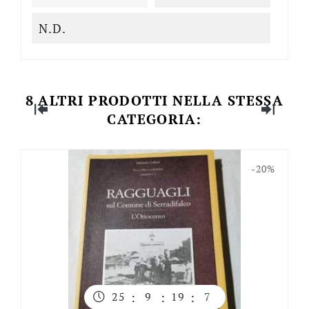
N.D.
8 ALTRI PRODOTTI NELLA STESSA
CATEGORIA:
-20%
25
:
9
:
19
:
6