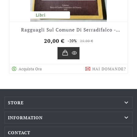
Libri
Ragguagli Sul Comune Di Serradifalco -
L'Ottocento
Prezzo
Prezzo
20,00 €
-20%
25,00 €
base
Acquista Ora
HAI DOMANDE?

STORE

INFORMATION
CONTACT